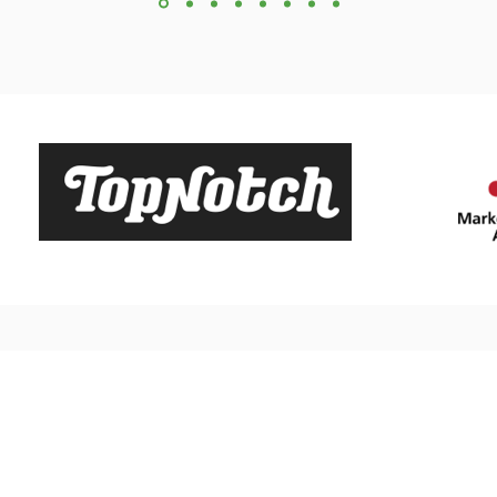
Tarieven
Over
Contac
 Voorwaarden