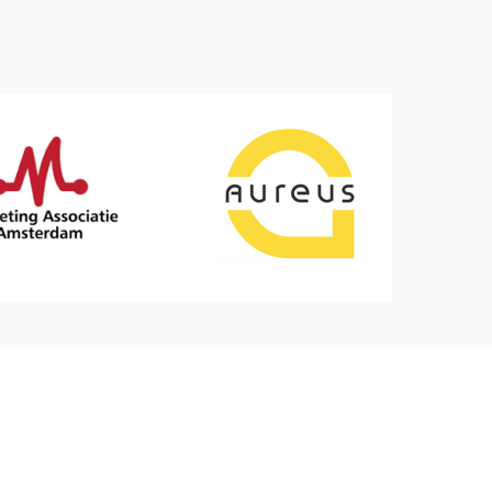
t
Contactgegevens
info@degrowcoach.nl