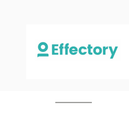
Home
Coaching
Algemene
Privacyverklaring